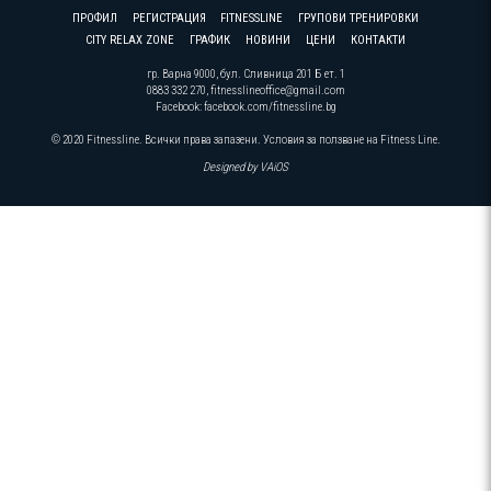
ПРОФИЛ
РЕГИСТРАЦИЯ
FITNESSLINE
ГРУПОВИ ТРЕНИРОВКИ
CITY RELAX ZONE
ГРАФИК
НОВИНИ
ЦЕНИ
КОНТАКТИ
гр. Варна 9000, бул. Сливница 201 Б ет. 1
0883 332 270, fitnesslineoffice@gmail.com
Facebook:
facebook.com/fitnessline.bg
© 2020 Fitnessline. Всички права запазени.
Условия за ползване на Fitness Line.
Designed by
VAiOS